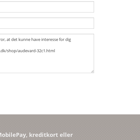
EQUITOP
ICHTHO VET
KOVALINE
NETTEX
ONLYGOODHORSE
PROTEXIN
RHEVA
SCANVET
SUCCEED
obilePay, kreditkort eller