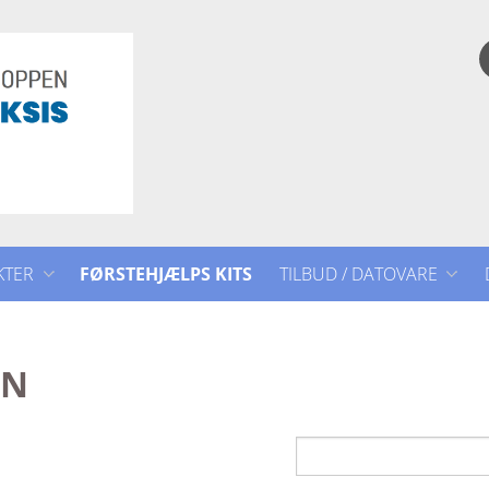
KTER
FØRSTEHJÆLPS KITS
TILBUD / DATOVARE
TILBUD / DATOVARE
EN
ET