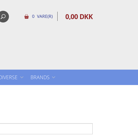
0,00 DKK
0 VARE(R)
DIVERSE
BRANDS
DIVERSE
AUDEVARD
DERBYMED
EQUIDAN VETLINE
EQUISTRO