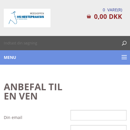
0 VARE(R)
0,00 DKK
MENU
TILSKUDSPRODUKTER
ANBEFAL TIL
PLEJEPRODUKTER
EN VEN
FØRSTEHJÆLPS KITS
TILBUD / DATOVARE
Din email
DIVERSE