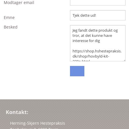
Modtager email
BRANDS
Emne
Besked
Kontakt:
Herning-Skjern Hestepraksis