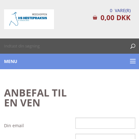
0 VARE(R)
0,00 DKK
MENU
TILSKUDSPRODUKTER
ANBEFAL TIL
PLEJEPRODUKTER
EN VEN
FØRSTEHJÆLPS KITS
TILBUD / DATOVARE
Din email
DIVERSE