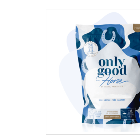
ENERGI
SÅRPLEJE
FODEROLIER
FORDØJELSE
HOVE
IMMUNFORSVAR
LEVER
MUSKLER
REPRODUKTION
VITAMIN OG MINERAL