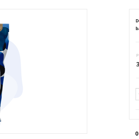
D
b
P
0