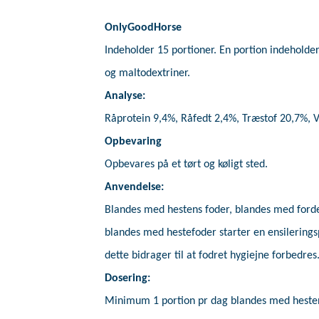
VÆGTREGULERING OG STOFSKIFTE
OnlyGoodHorse
Indeholder 15 portioner. En portion indeholde
og maltodextriner.
Analyse:
Råprotein 9,4%, Råfedt 2,4%, Træstof 20,7%,
Opbevaring
Opbevares på et tørt og køligt sted.
Anvendelse:
Blandes med hestens foder, blandes med forde
blandes med hestefoder starter en ensilerin
dette bidrager til at fodret hygiejne forbedres. 
Dosering:
Minimum 1 portion pr dag blandes med hestens