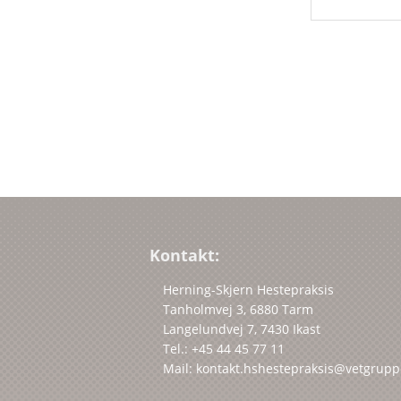
Kontakt:
Herning-Skjern Hestepraksis
Tanholmvej 3, 6880 Tarm
Langelundvej 7, 7430 Ikast
Tel.: +45 44 45 77 11
Mail: kontakt.hshestepraksis@vetgrup