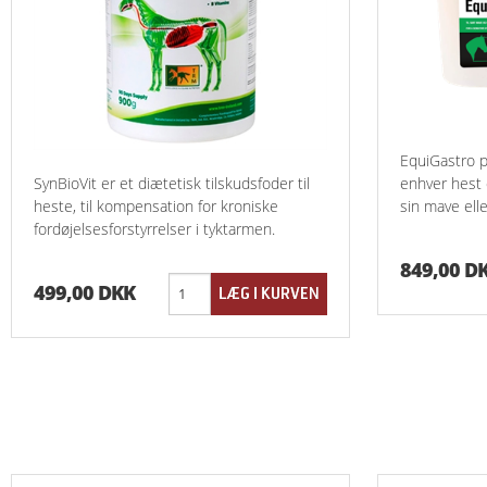
EquiGastro pH
SynBioVit er et diætetisk tilskudsfoder til
enhver hest 
heste, til kompensation for kroniske
sin mave elle
fordøjelsesforstyrrelser i tyktarmen.
849,00 D
499,00 DKK