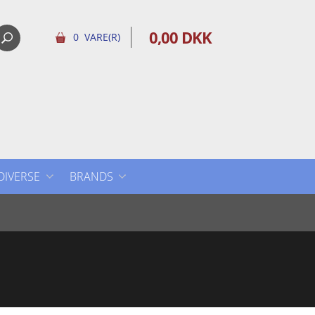
0,00 DKK
0 VARE(R)
DIVERSE
BRANDS
DIVERSE
AUDEVARD
DERBYMED
EQUIDAN VETLINE
EQUISTRO