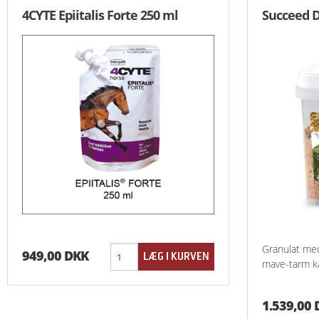
4CYTE Epiitalis Forte 250 ml
Succeed D
Granulat med
949,00 DKK
mave-tarm ka
1.539,00