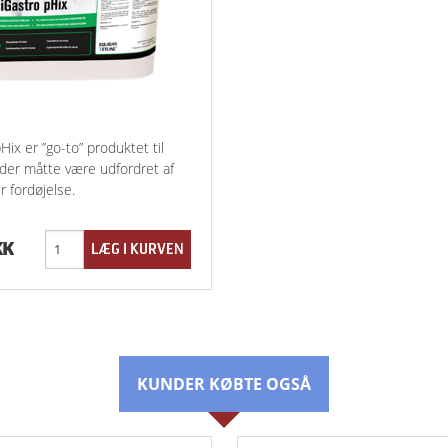
ix er ”go-to” produktet til
der måtte være udfordret af
r fordøjelse.
KK
KUNDER KØBTE OGSÅ