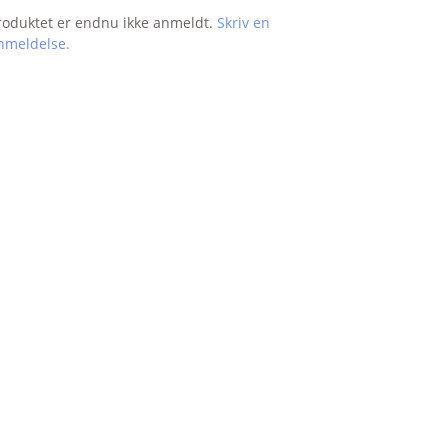
TRM
roduktet er endnu ikke anmeldt.
Skriv en
nmeldelse.
VIRBAC