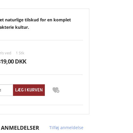
EQUITOP
et naturlige tilskud for en komplet
ICHTHO VET
akterie kultur.
KOVALINE
NETTEX
ris ved
1
Stk
319,00 DKK
ONLYGOODHORSE
PROTEXIN
RHEVA
SCANVET
SUCCEED
 ANMELDELSER
Tilføj anmeldelse