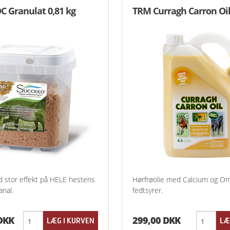
C Granulat 0,81 kg
TRM Curragh Carron Oil 
 stor effekt på HELE hestens
Hørfrøolie med Calcium og O
nal.
fedtsyrer.
 DKK
299,00 DKK