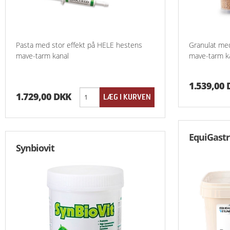
Pasta med stor effekt på HELE hestens
Granulat med
mave-tarm kanal
mave-tarm ka
1.539,00
1.729,00 DKK
EquiGastr
Synbiovit