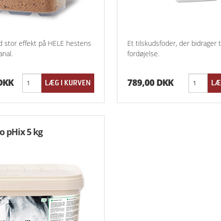
 stor effekt på HELE hestens
Et tilskudsfoder, der bidrager t
nal.
fordøjelse.
 DKK
789,00 DKK
o pHix 5 kg