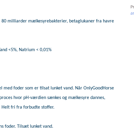
P
a
r 80 milliarder mælkesyrebakterier, betaglukaner fra havre
 Vand <5%, Natrium < 0,01%
l med foder som er tilsat lunket vand. Når OnlyGoodHorse
gsproces hvor pH-værdien sænkes og mælkesyre dannes,
Helt fri fra forbudte stoffer.
 foder. Tilsæt lunket vand.