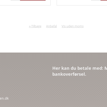
«-Tilbage
Anbefal
Vis uden moms
Her kan du betale med: M
bankoverførsel.
pen.dk