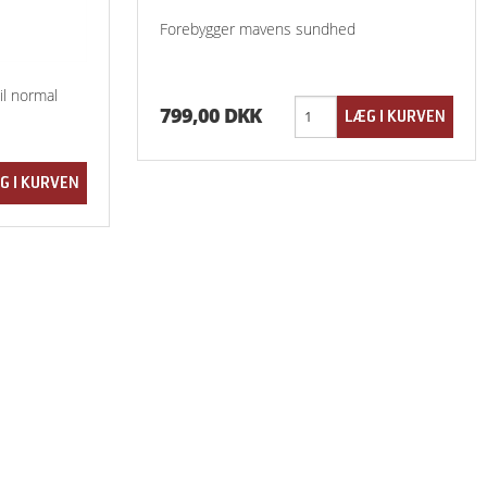
Forebygger mavens sundhed
il normal
799,00 DKK