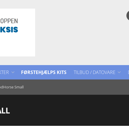
KTER
FØRSTEHJÆLPS KITS
TILBUD / DATOVARE
TILBUD / DATOVARE
dHorse Small
LL
ET