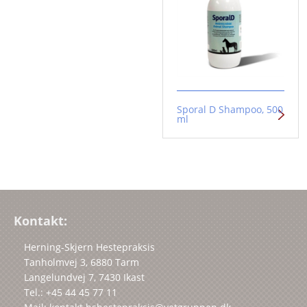
Sporal D Shampoo, 500
ml
Kontakt:
Herning-Skjern Hestepraksis
Tanholmvej 3, 6880 Tarm
Langelundvej 7, 7430 Ikast
Tel.: +45 44 45 77 11