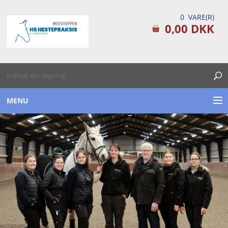
0 VARE(R)
0,00 DKK
MENU
TILSKUDSPRODUKTER
PLEJEPRODUKTER
FØRSTEHJÆLPS KITS
TILBUD / DATOVARE
DIVERSE