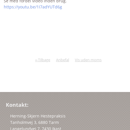
Se med fordel video inden brug.
https://youtu.be/1I7adYUTd6g
«-Tilbage
Anbefal
Vis uden moms
Kontakt:
Herning-Skjern Hestepraksis
Tanholmvej 3, 6880 Tarm
Langelundvej 7, 7430 Ikast