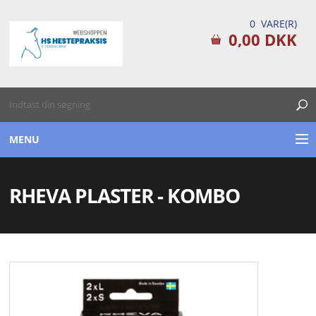
0 VARE(R)
0,00 DKK
MENU
TILSKUDSPRODUKTER
RHEVA PLASTER - KOMBO
PLEJEPRODUKTER
FØRSTEHJÆLPS KITS
TILBUD / DATOVARE
DIVERSE