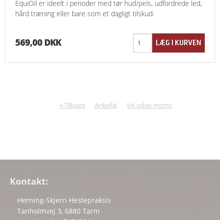
EquiOil er ideelt i perioder med tør hud/pels, udfordrede led,
hård træning eller bare som et dagligt tilskud.
569,00 DKK
«-Tilbage
Anbefal
Vis uden moms
Kontakt:
Herning-Skjern Hestepraksis
Tanholmvej 3, 6880 Tarm