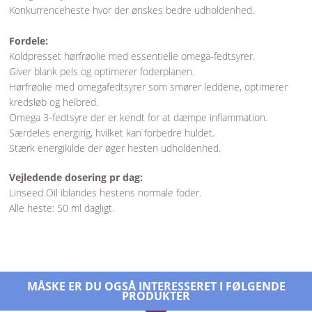
Konkurrenceheste hvor der ønskes bedre udholdenhed.
Fordele:
Koldpresset hørfrøolie med essentielle omega-fedtsyrer.
Giver blank pels og optimerer foderplanen.
Hørfrøolie med omegafedtsyrer som smører leddene, optimerer
kredsløb og helbred.
Omega 3-fedtsyre der er kendt for at dæmpe inflammation.
Særdeles energirig, hvilket kan forbedre huldet.
Stærk energikilde der øger hesten udholdenhed.
Vejledende dosering pr dag:
Linseed Oil iblandes hestens normale foder.
Alle heste: 50 ml dagligt.
MÅSKE ER DU OGSÅ INTERESSERET I FØLGENDE
PRODUKTER