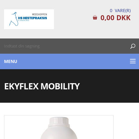
0 VARE(R)
0,00 DKK
MENU
TILSKUDSPRODUKTER
EKYFLEX MOBILITY
PLEJEPRODUKTER
FØRSTEHJÆLPS KITS
TILBUD / DATOVARE
DIVERSE