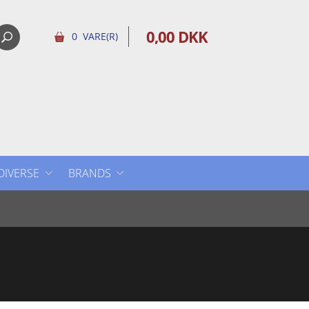
0,00 DKK
0 VARE(R)
DIVERSE
BRANDS
DIVERSE
AUDEVARD
DERBYMED
EQUIDAN VETLINE
EQUISTRO