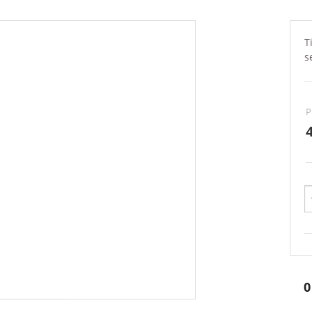
T
s
P
0