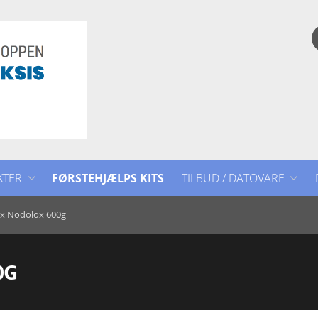
KTER
FØRSTEHJÆLPS KITS
TILBUD / DATOVARE
TILBUD / DATOVARE
ex Nodolox 600g
0G
ET