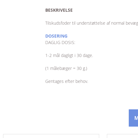
VÆGTREGULERING OG STOFSKIFTE
BESKRIVELSE
Tilskudsfoder til understøttelse af normal bevæg
DOSERING
DAGLIG DOSIS:
1-2 mål dagligt i 30 dage.
(1 målebæger = 30 g.)
Gentages efter behov.
M