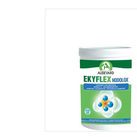
ENERGI
SÅRPLEJE
FODEROLIER
FORDØJELSE
HOVE
IMMUNFORSVAR
LEVER
MUSKLER
REPRODUKTION
VITAMIN OG MINERAL