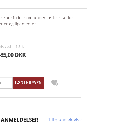
EQUITOP
ilskudsfoder som understøtter stærke
ener og ligamenter.
ICHTHO VET
KOVALINE
ris ved
1
Stk
NETTEX
485,00 DKK
ONLYGOODHORSE
PROTEXIN
RHEVA
SCANVET
SUCCEED
 ANMELDELSER
Tilføj anmeldelse