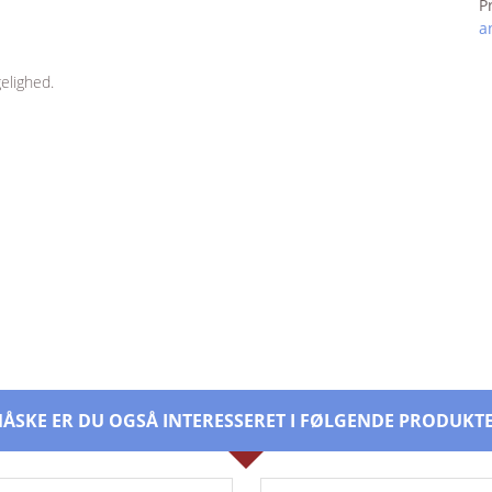
P
a
elighed.
ÅSKE ER DU OGSÅ INTERESSERET I FØLGENDE PRODUKT