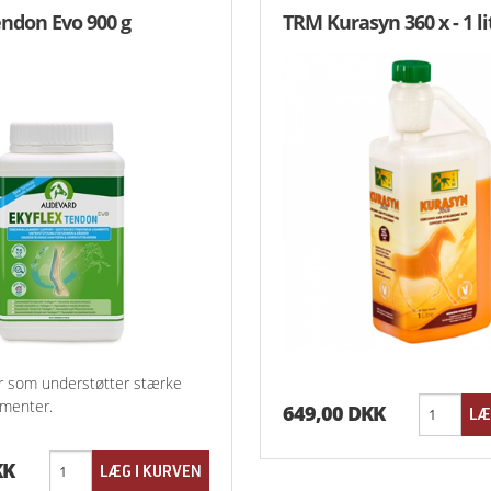
endon Evo 900 g
TRM Kurasyn 360 x - 1 li
er som understøtter stærke
amenter.
649,00 DKK
KK