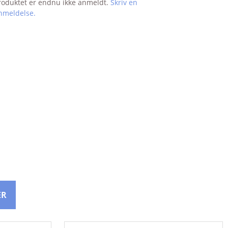
TRM
roduktet er endnu ikke anmeldt.
Skriv en
nmeldelse.
VIRBAC
ER