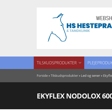
TILSKUDSPRODUKTER
PLEJEPRODU
LUFTVEJE
HOVE
Forside
»
Tilskudsprodukter
»
Led og sener
»
Ekyfl
LED OG SENER
HUD OG PELS
EKYFLEX NODOLOX 60
ADFÆRD
MUK
ELEKTROLYTTER
STALD APOTEK